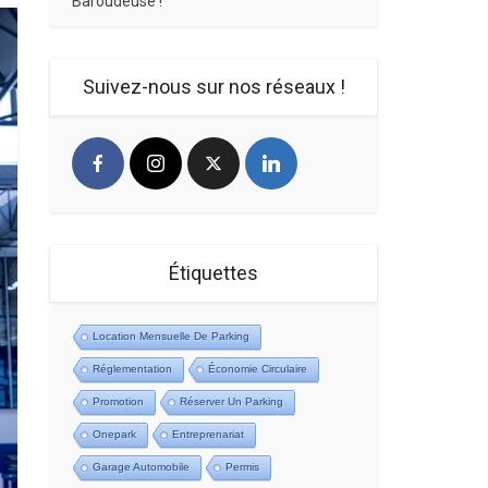
Baroudeuse !
Suivez-nous sur nos réseaux !
Étiquettes
Location Mensuelle De Parking
Réglementation
Économie Circulaire
Promotion
Réserver Un Parking
Onepark
Entreprenariat
Garage Automobile
Permis