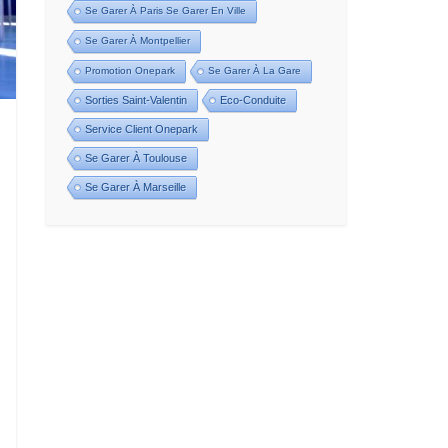
Se Garer À Paris Se Garer En Ville
Se Garer À Montpellier
Promotion Onepark
Se Garer À La Gare
Sorties Saint-Valentin
Eco-Conduite
Service Client Onepark
Se Garer À Toulouse
Se Garer À Marseille