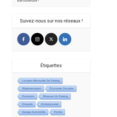
Baroudeuse !
Suivez-nous sur nos réseaux !
Étiquettes
Location Mensuelle De Parking
Réglementation
Économie Circulaire
Promotion
Réserver Un Parking
Onepark
Entreprenariat
Garage Automobile
Permis