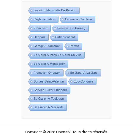
Location Mensuelle De Parking
Réglementation
Économie Circulaire
Promotion
Réserver Un Parking
Onepark
Entreprenariat
Garage Automobile
Permis
Se Garer À Paris Se Garer En Ville
Se Garer À Montpellier
Promotion Onepark
Se Garer À La Gare
Sorties Saint-Valentin
Eco-Conduite
Service Client Onepark
Se Garer À Toulouse
Se Garer À Marseille
Copyright © 2026 Onepark. Tous droits réservés.